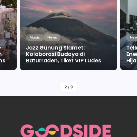
Music
News
New
e
Jazz Gunung Slamet:
Tel
m
Kolaborasi Budaya di
Ene
ms
Baturraden, Tiket VIP Ludes
Hij
By
Falah Malaika Az Zahra
2
/
9