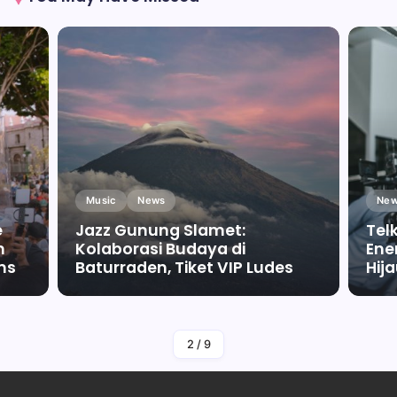
Music
News
New
e
Jazz Gunung Slamet:
Tel
m
Kolaborasi Budaya di
Ene
ms
Baturraden, Tiket VIP Ludes
Hij
By
Falah Malaika Az Zahra
2
/
9