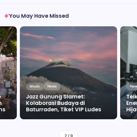
You May Have Missed
Music
News
New
e
Jazz Gunung Slamet:
Tel
m
Kolaborasi Budaya di
Ene
ms
Baturraden, Tiket VIP Ludes
Hij
By
Falah Malaika Az Zahra
2
/
9