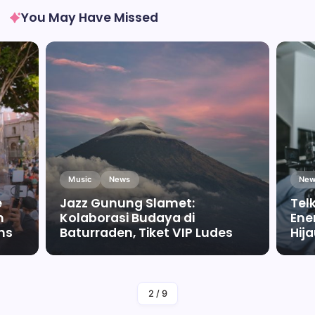
You May Have Missed
Music
News
New
e
Jazz Gunung Slamet:
Tel
m
Kolaborasi Budaya di
Ene
ms
Baturraden, Tiket VIP Ludes
Hij
By
Falah Malaika Az Zahra
2
/
9