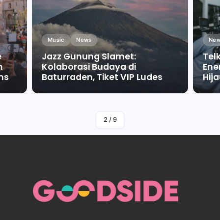
Music
News
New
e
Jazz Gunung Slamet:
Tel
m
Kolaborasi Budaya di
Ene
ms
Baturraden, Tiket VIP Ludes
Hij
By
Falah Malaika Az Zahra
2
/
9