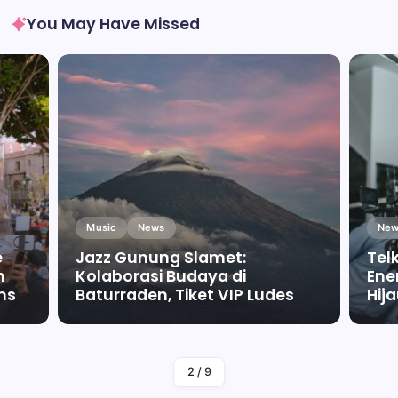
You May Have Missed
Music
News
New
e
Jazz Gunung Slamet:
Tel
m
Kolaborasi Budaya di
Ene
ms
Baturraden, Tiket VIP Ludes
Hij
By
Falah Malaika Az Zahra
2
/
9