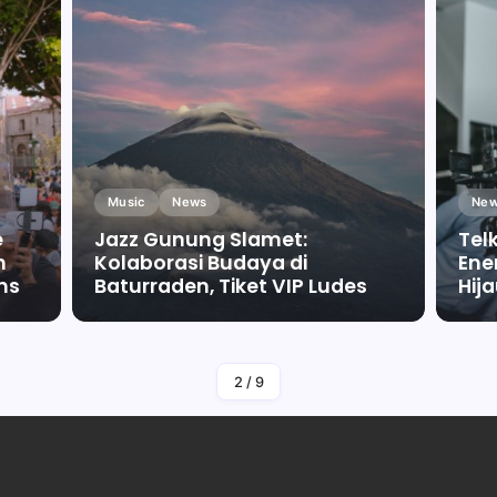
Music
News
New
e
Jazz Gunung Slamet:
Tel
m
Kolaborasi Budaya di
Ene
ms
Baturraden, Tiket VIP Ludes
Hij
By
Falah Malaika Az Zahra
2
/
9