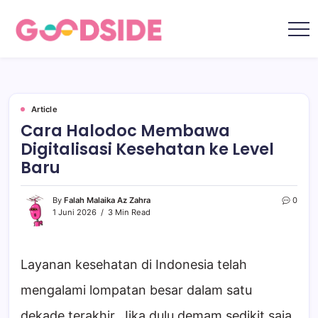
Skip
to
content
Goodside.id
Goodside
adalah
referensi
utama
Millennial
&
Gen
Article
Z
Cara Halodoc Membawa
di
Indonesia
Digitalisasi Kesehatan ke Level
tentang
film,
Baru
teknologi,
gadget,
musik,
gaya
By
Falah Malaika Az Zahra
0
hidup,
1 Juni 2026
3 Min Read
kecantikan
hingga
travelling
Layanan kesehatan di Indonesia telah
mengalami lompatan besar dalam satu
dekade terakhir. Jika dulu demam sedikit saja