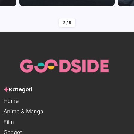
By
Falah Malaika Az Zahra
2
/
9
Kategori
Home
Anime & Manga
Film
Gadget