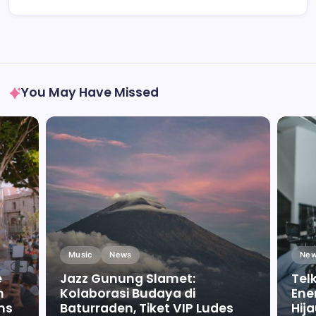
You May Have Missed
Music
News
New
e
Jazz Gunung Slamet:
Tel
m
Kolaborasi Budaya di
Ene
ms
Baturraden, Tiket VIP Ludes
Hij