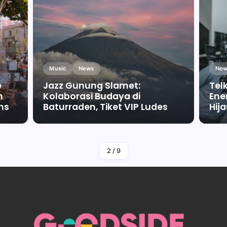
Music
News
New
e
Jazz Gunung Slamet:
Tel
m
Kolaborasi Budaya di
Ene
ms
Baturraden, Tiket VIP Ludes
Hij
By
Falah Malaika Az Zahra
2
/
9