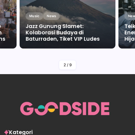
Music
News
New
e
Jazz Gunung Slamet:
Tel
m
Kolaborasi Budaya di
Ene
ms
Baturraden, Tiket VIP Ludes
Hij
By
Falah Malaika Az Zahra
2
/
9
Kategori