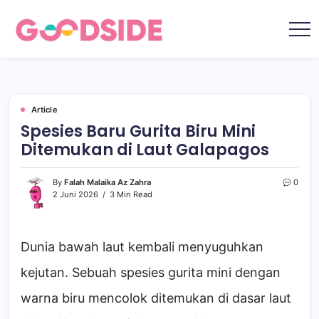
Skip
to
content
Goodside.id
Goodside
adalah
referensi
utama
Millennial
&
Gen
Article
Z
Spesies Baru Gurita Biru Mini
di
Indonesia
Ditemukan di Laut Galapagos
tentang
film,
teknologi,
gadget,
By
Falah Malaika Az Zahra
0
musik,
2 Juni 2026
3 Min Read
gaya
hidup,
kecantikan
hingga
travelling
Dunia bawah laut kembali menyuguhkan
kejutan. Sebuah spesies gurita mini dengan
warna biru mencolok ditemukan di dasar laut