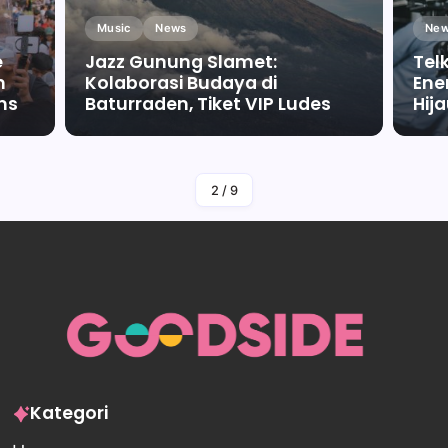
Music
News
New
e
Jazz Gunung Slamet:
Tel
m
Kolaborasi Budaya di
Ene
ms
Baturraden, Tiket VIP Ludes
Hij
By
Falah Malaika Az Zahra
2
/
9
Kategori