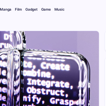
 Manga
Film
Gadget
Game
Music