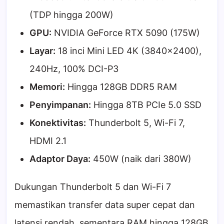
(TDP hingga 200W)
GPU:
NVIDIA GeForce RTX 5090 (175W)
Layar:
18 inci Mini LED 4K (3840×2400),
240Hz, 100% DCI-P3
Memori:
Hingga 128GB DDR5 RAM
Penyimpanan:
Hingga 8TB PCIe 5.0 SSD
Konektivitas:
Thunderbolt 5, Wi-Fi 7,
HDMI 2.1
Adaptor Daya:
450W (naik dari 380W)
Dukungan Thunderbolt 5 dan Wi-Fi 7
memastikan transfer data super cepat dan
latensi rendah, sementara RAM hingga 128GB