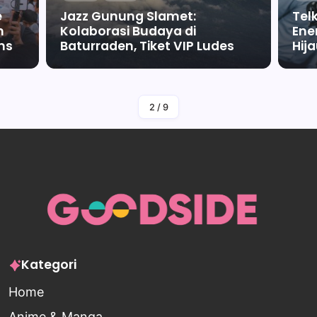
e
Jazz Gunung Slamet:
Tel
m
Kolaborasi Budaya di
Ene
ms
Baturraden, Tiket VIP Ludes
Hij
By
Falah Malaika Az Zahra
2
/
9
Kategori
Home
Anime & Manga