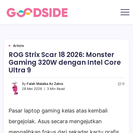
Skip
to
content
Goodside.id
Goodside
adalah
referensi
utama
Millennial
&
Gen
Article
Z
ROG Strix Scar 18 2026: Monster
di
Indonesia
Gaming 320W dengan Intel Core
tentang
film,
Ultra 9
teknologi,
gadget,
musik,
gaya
By
Falah Malaika Az Zahra
0
hidup,
28 Mei 2026
3 Min Read
kecantikan
hingga
travelling
Pasar laptop gaming kelas atas kembali
bergejolak. Asus secara mengejutkan
mengalihkan fokus dari sekadar kartu grafis