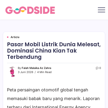
Skip
to
content
Goodside.id
Goodside
adalah
referensi
utama
Millennial
&
Gen
Article
Z
Pasar Mobil Listrik Dunia Melesat,
di
Indonesia
Dominasi China Kian Tak
tentang
film,
Terbendung
teknologi,
gadget,
musik,
gaya
By
Falah Malaika Az Zahra
0
hidup,
3 Juni 2026
4 Min Read
kecantikan
hingga
travelling
Peta persaingan otomotif global tengah
memasuki babak baru yang menarik. Laporan
terbaru dari International Energy Agency