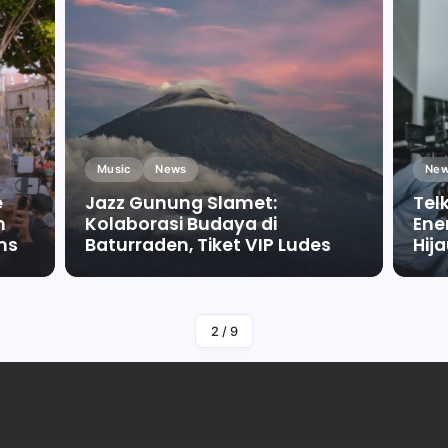
Music
News
New
e
Jazz Gunung Slamet:
Tel
m
Kolaborasi Budaya di
Ene
ms
Baturraden, Tiket VIP Ludes
Hij
By
Falah Malaika Az Zahra
2
/
9