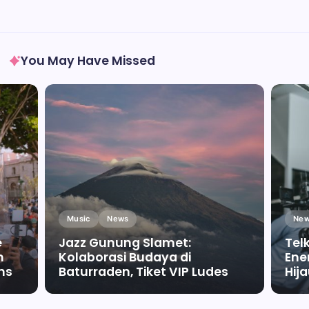
You May Have Missed
Music
News
New
e
Jazz Gunung Slamet:
Tel
m
Kolaborasi Budaya di
Ene
ms
Baturraden, Tiket VIP Ludes
Hij
By
Falah Malaika Az Zahra