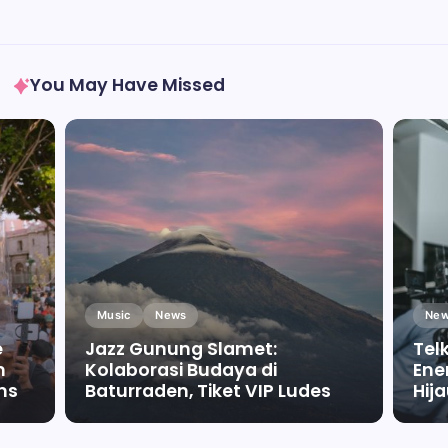
You May Have Missed
Music
News
New
e
Jazz Gunung Slamet:
Tel
m
Kolaborasi Budaya di
Ene
ms
Baturraden, Tiket VIP Ludes
Hij
By
Falah Malaika Az Zahra